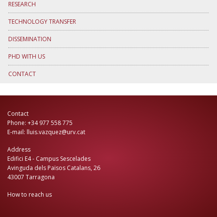
RESEARCH
TECHNOLOGY TRANSFER
DISSEMINATION
PHD WITH US
CONTACT
Contact
Phone: +34 977 558 775
E-mail: lluis.vazquez@urv.cat
Address
Edifici E4 - Campus Sescelades
Avinguda dels Països Catalans, 26
43007 Tarragona
How to reach us